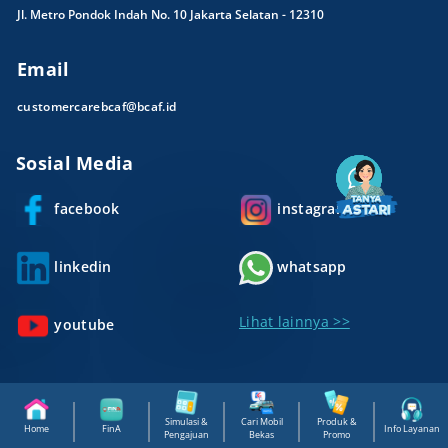
Jl. Metro Pondok Indah No. 10 Jakarta Selatan - 12310
Email
customercarebcaf@bcaf.id
Sosial Media
facebook
instagram
linkedin
whatsapp
Lihat lainnya >>
youtube
Simulasi &
Cari Mobil
Produk &
Home
FinA
Info Layanan
Pengajuan
Bekas
Promo