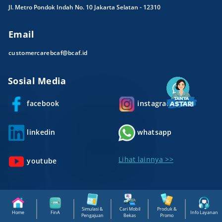
Jl. Metro Pondok Indah No. 10 Jakarta Selatan - 12310
Email
customercarebcaf@bcaf.id
Sosial Media
facebook
instagram
linkedin
whatsapp
Lihat lainnya >>
youtube
Simulasi &
Cari Mobil
Produk &
Home
FinA
Info Layanan
Pengajuan
Bekas
Promo