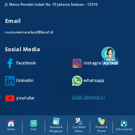
Jl. Metro Pondok Indah No. 10 Jakarta Selatan - 12310
Email
customercarebcaf@bcaf.id
Sosial Media
facebook
instagram
linkedin
whatsapp
Lihat lainnya >>
youtube
Simulasi &
Cari Mobil
Produk &
Home
FinA
Info Layanan
Pengajuan
Bekas
Promo