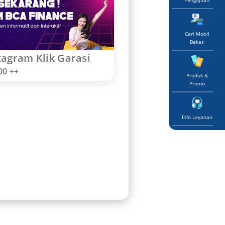
Pengajuan
Cari Mobil
Bekas
tagram Klik Garasi
00 ++
Produk &
Promo
Info Layanan