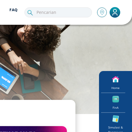
FAQ
Home
FinA
Simulasi &