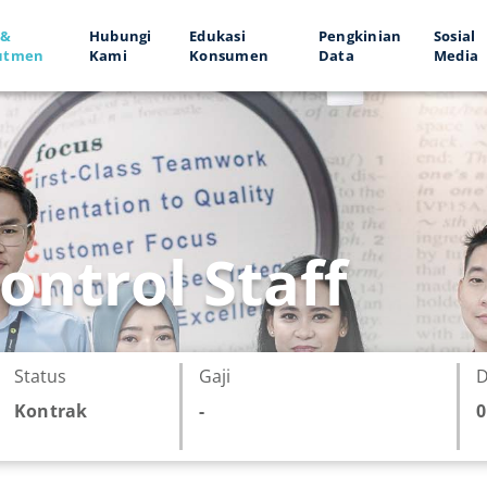
 &
Hubungi
Edukasi
Pengkinian
Sosial
utmen
Kami
Konsumen
Data
Media
ontrol Staff
Status
Gaji
D
Kontrak
-
0