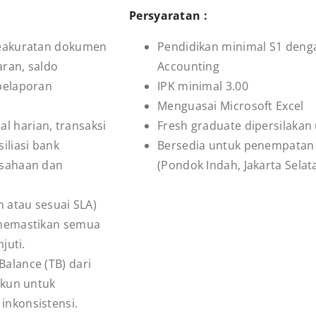
Persyaratan :
keakuratan dokumen
Pendidikan minimal S1 deng
aran, saldo
Accounting
pelaporan
IPK minimal 3.00
Menguasai Microsoft Excel
 harian, transaksi
Fresh graduate dipersilaka
iliasi bank
Bersedia untuk penempatan 
usahaan dan
(Pondok Indah, Jakarta Selat
n atau sesuai SLA)
 memastikan semua
juti.
alance (TB) dari
akun untuk
inkonsistensi.