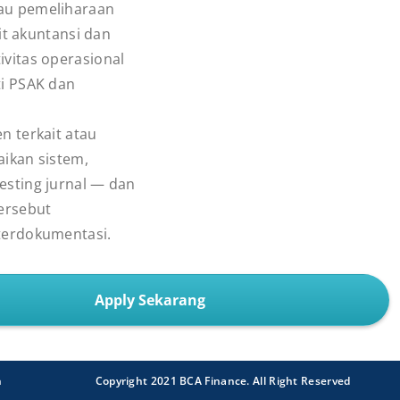
au pemeliharaan
ait akuntansi dan
vitas operasional
ti PSAK dan
n terkait atau
aikan sistem,
esting jurnal — dan
ersebut
terdokumentasi.
Apply Sekarang
n
Copyright 2021 BCA Finance. All Right Reserved