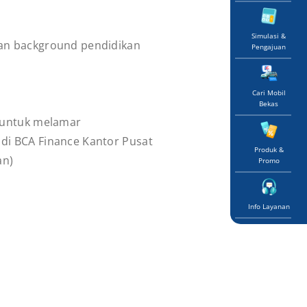
Simulasi &
an background pendidikan
Pengajuan
Cari Mobil
Bekas
n untuk melamar
di BCA Finance Kantor Pusat
Produk &
an)
Promo
Info Layanan