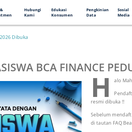
 &
Hubungi
Edukasi
Pengkinian
Sosial
utmen
Kami
Konsumen
Data
Media
 2026 Dibuka
ISWA BCA FINANCE PEDUL
H
alo Mah
Pendaft
resmi dibuka !!
Sebelum mendaft
di tautan FAQ Bea