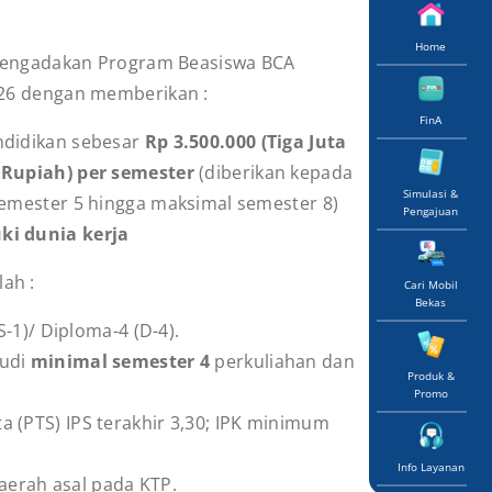
Home
mengadakan Program Beasiswa BCA
026 dengan memberikan :
FinA
ndidikan sebesar
Rp 3.500.000 (Tiga Juta
 Rupiah) per semester
(diberikan kepada
Simulasi &
semester 5 hingga maksimal semester 8)
Pengajuan
ki dunia kerja
ah :
Cari Mobil
Bekas
1)/ Diploma-4 (D-4).
tudi
minimal semester
4
perkuliahan dan
Produk &
Promo
a (PTS) IPS terakhir 3,30; IPK minimum
Info Layanan
aerah asal pada KTP.