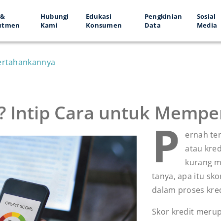
 &
Hubungi
Edukasi
Pengkinian
Sosial
utmen
Kami
Konsumen
Data
Media
pertahankannya
it? Intip Cara untuk Memp
P
ernah te
atau kred
kurang m
tanya, apa itu sk
dalam proses kre
Skor kredit merup