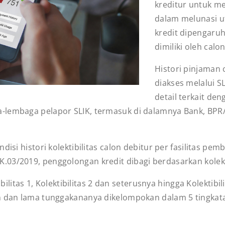
kreditur untuk m
dalam melunasi u
kredit dipengaruh
dimiliki oleh calo
Histori pinjaman
diakses melalui S
detail terkait den
a-lembaga pelapor SLIK, termasuk di dalamnya Bank, BP
isi histori kolektibilitas calon debitur per fasilitas pem
03/2019, penggolongan kredit dibagi berdasarkan kolekti
ibilitas 1, Kolektibilitas 2 dan seterusnya hingga Kolektibi
 dan lama tunggakananya dikelompokan dalam 5 tingkatan 