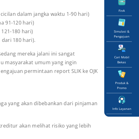
FinA
 cicilan dalam jangka waktu 1-90 hari)
ma 91-120 hari)
 121-180 hari)
Simulasi &
Pengajuan
 dari 180 hari).
 sedang mereka jalani ini sangat
Cari Mobil
 atau masyarakat umum yang ingin
Bekas
pengajuan permintaan report SLIK ke OJK
Produk &
Promo
ga yang akan dibebankan dari pinjaman
Info Layanan
reditur akan melihat risiko yang lebih