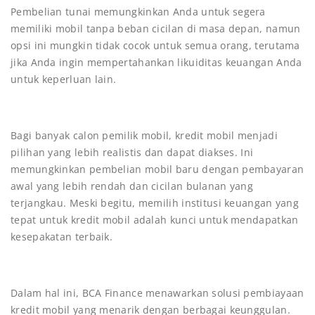
Pembelian tunai memungkinkan Anda untuk segera
memiliki mobil tanpa beban cicilan di masa depan, namun
opsi ini mungkin tidak cocok untuk semua orang, terutama
jika Anda ingin mempertahankan likuiditas keuangan Anda
untuk keperluan lain.
Bagi banyak calon pemilik mobil, kredit mobil menjadi
pilihan yang lebih realistis dan dapat diakses. Ini
memungkinkan pembelian mobil baru dengan pembayaran
awal yang lebih rendah dan cicilan bulanan yang
terjangkau. Meski begitu, memilih institusi keuangan yang
tepat untuk kredit mobil adalah kunci untuk mendapatkan
kesepakatan terbaik.
Dalam hal ini, BCA Finance menawarkan solusi pembiayaan
kredit mobil yang menarik dengan berbagai keunggulan.