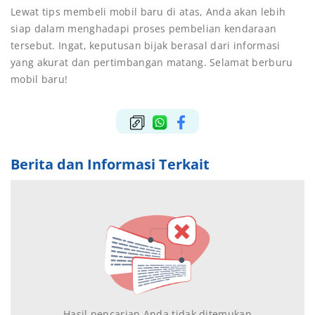
Lewat tips membeli mobil baru di atas, Anda akan lebih
siap dalam menghadapi proses pembelian kendaraan
tersebut. Ingat, keputusan bijak berasal dari informasi
yang akurat dan pertimbangan matang. Selamat berburu
mobil baru!
Berita dan Informasi Terkait
Hasil pencarian Anda tidak ditemukan