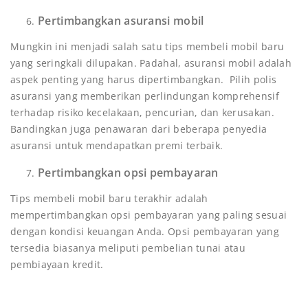
Pertimbangkan asuransi mobil
Mungkin ini menjadi salah satu tips membeli mobil baru
yang seringkali dilupakan. Padahal, asuransi mobil adalah
aspek penting yang harus dipertimbangkan. Pilih polis
asuransi yang memberikan perlindungan komprehensif
terhadap risiko kecelakaan, pencurian, dan kerusakan.
Bandingkan juga penawaran dari beberapa penyedia
asuransi untuk mendapatkan premi terbaik.
Pertimbangkan opsi pembayaran
Tips membeli mobil baru terakhir adalah
mempertimbangkan opsi pembayaran yang paling sesuai
dengan kondisi keuangan Anda. Opsi pembayaran yang
tersedia biasanya meliputi pembelian tunai atau
pembiayaan kredit.