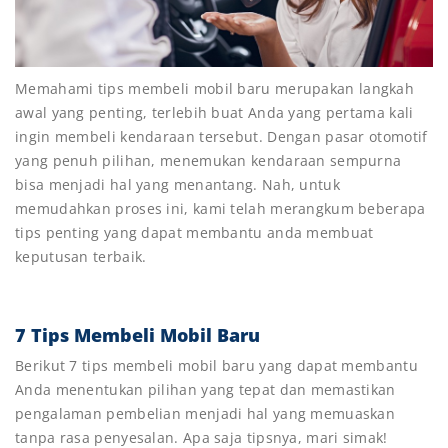
Memahami tips membeli mobil baru merupakan langkah
awal yang penting, terlebih buat Anda yang pertama kali
ingin membeli kendaraan tersebut. Dengan pasar otomotif
yang penuh pilihan, menemukan kendaraan sempurna
bisa menjadi hal yang menantang. Nah, untuk
memudahkan proses ini, kami telah merangkum beberapa
tips penting yang dapat membantu anda membuat
keputusan terbaik.
7 Tips Membeli Mobil Baru
Berikut 7 tips membeli mobil baru yang dapat membantu
Anda menentukan pilihan yang tepat dan memastikan
pengalaman pembelian menjadi hal yang memuaskan
tanpa rasa penyesalan. Apa saja tipsnya, mari simak!