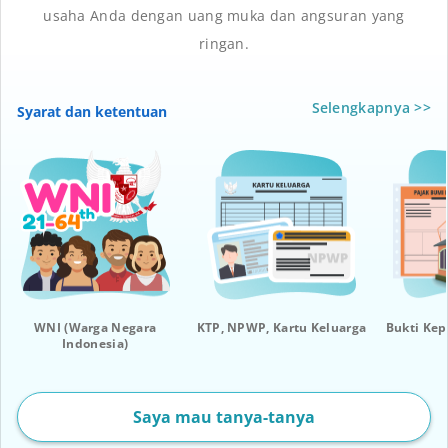
usaha Anda dengan uang muka dan angsuran yang
ringan.
Selengkapnya >>
Syarat dan ketentuan
WNI (Warga Negara
KTP, NPWP, Kartu Keluarga
Bukti Ke
Indonesia)
Saya mau tanya-tanya