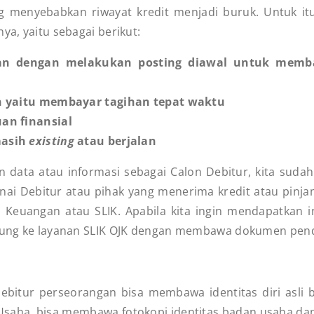
menyebabkan riwayat kredit menjadi buruk. Untuk itu,
ya, yaitu sebagai berikut:
n dengan melakukan posting diawal untuk membay
n yaitu membayar tagihan tepat waktu
an finansial
masih
existing
atau berjalan
an data atau informasi sebagai Calon Debitur, kita su
nai Debitur atau pihak yang menerima kredit atau pinj
i Keuangan atau SLIK. Apabila kita ingin mendapatkan
ngsung ke layanan SLIK OJK dengan membawa dokumen pe
Debitur perseorangan bisa membawa identitas diri asli
Usaha, bisa membawa fotokopi identitas badan usaha d