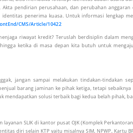
 Akta pendirian perusahaan, dan perubahan anggaran da
 identitas penerima kuasa. Untuk informasi lengkap m
FrontEnd/CMS/Article/10422
njaga riwayat kredit? Teruslah berdisiplin dalam menga
hingga ketika di masa depan kita butuh untuk mengajuk
nggak, jangan sampai melakukan tindakan-tindakan se
menjual barang jaminan ke pihak ketiga, tetapi sebaikn
uk mendapatkan solusi terbaik bagi kedua belah pihak, b
 layanan SLIK di kantor pusat OJK (Komplek Perkantora
titas diri selain KTP yaitu misalnya SIM, NPWP, Kartu BP