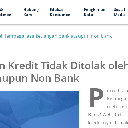
 &
Hubungi
Edukasi
Pengkinian
Sosial
utmen
Kami
Konsumen
Data
Media
 oleh lembaga jasa keuangan bank ataupun non bank
n Kredit Tidak Ditolak ol
aupun Non Bank
P
ernahkah
keluarga
oleh Le
Bank?
Nah
, tida
kredit nya ditola