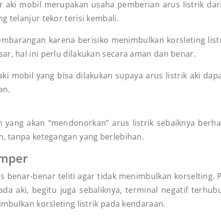
aki mobil merupakan usaha pemberian arus listrik dari a
 telanjur tekor terisi kembali.
sembarangan karena berisiko menimbulkan korsleting list
ar, hal ini perlu dilakukan secara aman dan benar.
aki mobil yang bisa dilakukan supaya arus listrik aki da
an.
 yang akan “mendonorkan” arus listrik sebaiknya berha
in, tanpa ketegangan yang berlebihan.
umper
enar-benar teliti agar tidak menimbulkan korselting. Pa
a aki, begitu juga sebaliknya, terminal negatif terhubu
imbulkan korsleting listrik pada kendaraan.