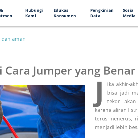
 &
Hubungi
Edukasi
Pengkinian
Sosial
utmen
Kami
Konsumen
Data
Media
ar dan aman
Ini Cara Jumper yang Bena
J
ika akhir-ak
bisa jadi m
tekor akan
karena aliran list
terus-menerus, r
menjadi lebih bes