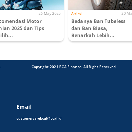
26 May 2025
Artikel
20 Ma
komendasi Motor
Bedanya Ban Tubeless
nian 2025 dan Tips
dan Ban Biasa,
lih...
Benarkah Lebih...
n
Copyright 2021 BCA Finance. All Right Reserved
Email
customercarebcaf@bcaf.id