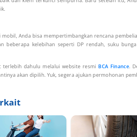
baik dan klem terkunci sempurna. Baru setelah itu, A
ik.
 mobil, Anda bisa mempertimbangkan rencana pembelian
 beberapa kelebihan seperti DP rendah, suku bunga 
t terlebih dahulu melalui website resmi
BCA Finance
. 
antinya akan dipilih. Yuk, segera ajukan permohonan pem
rkait