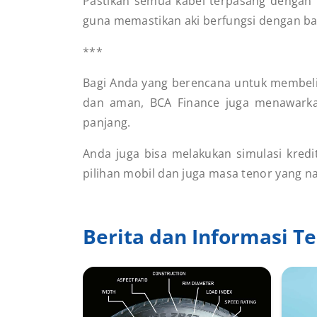
Pastikan semua kabel terpasang dengan 
guna memastikan aki berfungsi dengan ba
***
Bagi Anda yang berencana untuk membeli
dan aman, BCA Finance juga menawarkan
panjang.
Anda juga bisa melakukan simulasi kredi
pilihan mobil dan juga masa tenor yang n
Berita dan Informasi Te